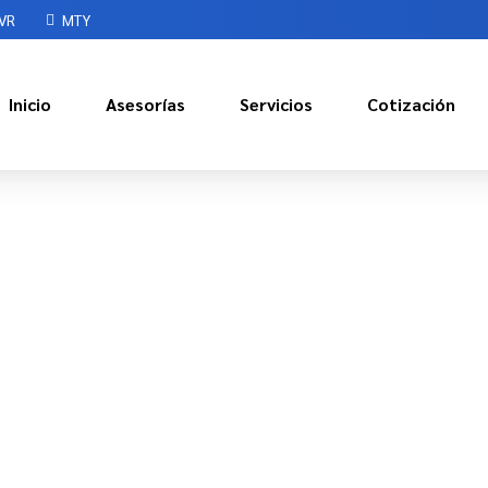
VR
MTY
Inicio
Asesorías
Servicios
Cotización
NDIMIENTOS
EL APOYO QUE N
Maquila