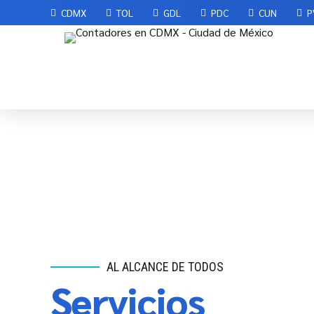
CDMX
TOL
GDL
PDC
CUN
P
AL ALCANCE DE TODOS
NEGOCIO EN MARCHA Y NUEVOS EMPRE
Servicios
Asesoría