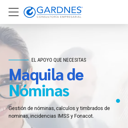
EL APOYO QUE NECESITAS
Maquila de
AL ALCANCE DE TODOS
NEGOCIO EN MARCHA Y NUEVOS
EMPRENDIMIENTOS
Servicios
Asesoría
Nóminas
Contables
Fiscal
Gestión de nóminas, calculos y timbrados de
nominas, incidencias IMSS y Fonacot.
Regularizaciones, contabilidad, calculo de
Te brindamos toda la asesoría que requieres
Impuestos y presentación de declaraciones.