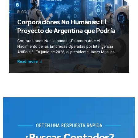
BLOG
Corporaciones No Humanas: El
Proyecto de Argentina que Podría
Cambiar el Derecho Corporativo
Corporaciones No Humanas: ¿Estamos Ante el
Mundial
Nacimiento de las Empresas Operadas por Inteligencia
Artificial? En junio de 2026, el presidente Javier Milei de
Argentina, anunció una propuesta legislativa para crear una
Read more
nueva categoría jurídica denominada “Corporación No
Humana” (Non-Human Corporation), complementada por
figuras como la Sociedad Automatizada y las
Organizaciones Autónomas Descentralizadas (DAO). La...
OBTEN UNA RESPUESTA RAPIDA
¿Buscas Contador?