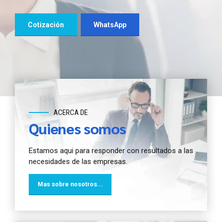
para iniciar o para mantener tu negocio en
marcha.
Cotización
WhatsApp
Cotización
WhatsApp
Cotización
WhatsApp
ACERCA DE
Quienes somos
Estamos aqui para responder con resultados a las
necesidades de las empresas.
Mas sobre nosotros...