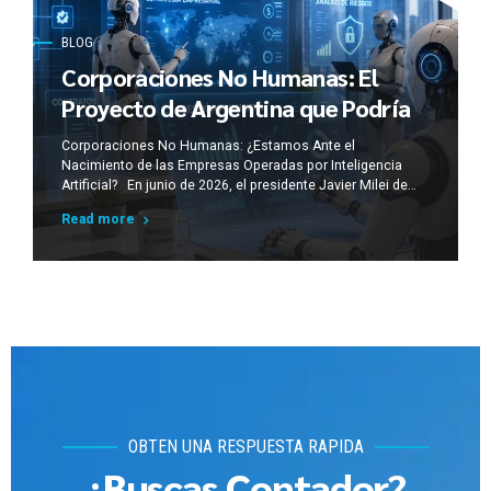
BLOG
Corporaciones No Humanas: El
Proyecto de Argentina que Podría
Cambiar el Derecho Corporativo
Corporaciones No Humanas: ¿Estamos Ante el
Mundial
Nacimiento de las Empresas Operadas por Inteligencia
Artificial? En junio de 2026, el presidente Javier Milei de
Argentina, anunció una propuesta legislativa para crear una
Read more
nueva categoría jurídica denominada “Corporación No
Humana” (Non-Human Corporation), complementada por
figuras como la Sociedad Automatizada y las
Organizaciones Autónomas Descentralizadas (DAO). La...
OBTEN UNA RESPUESTA RAPIDA
¿Buscas Contador?